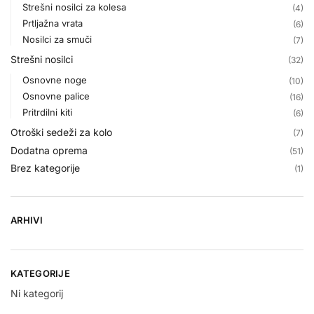
Strešni nosilci za kolesa
(4)
Prtljažna vrata
(6)
Nosilci za smuči
(7)
Strešni nosilci
(32)
Osnovne noge
(10)
Osnovne palice
(16)
Pritrdilni kiti
(6)
Otroški sedeži za kolo
(7)
Dodatna oprema
(51)
Brez kategorije
(1)
ARHIVI
KATEGORIJE
Ni kategorij