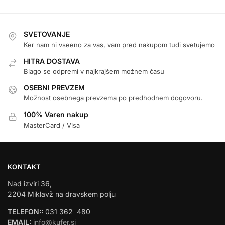
SVETOVANJE
Ker nam ni vseeno za vas, vam pred nakupom tudi svetujemo
HITRA DOSTAVA
Blago se odpremi v najkrajšem možnem času
OSEBNI PREVZEM
Možnost osebnega prevzema po predhodnem dogovoru.
100% Varen nakup
MasterCard / Visa
KONTAKT
Nad izviri 36,
2204 Miklavž na dravskem polju
TELEFON::
031 362 480
EMAIL:
info@kufer.si