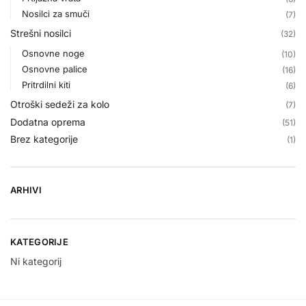
Nosilci za smuči
(7)
Strešni nosilci
(32)
Osnovne noge
(10)
Osnovne palice
(16)
Pritrdilni kiti
(6)
Otroški sedeži za kolo
(7)
Dodatna oprema
(51)
Brez kategorije
(1)
ARHIVI
KATEGORIJE
Ni kategorij