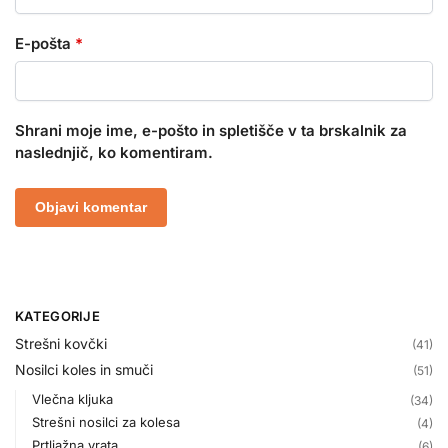
E-pošta
*
Shrani moje ime, e-pošto in spletišče v ta brskalnik za
naslednjič, ko komentiram.
KATEGORIJE
Strešni kovčki
(41)
Nosilci koles in smuči
(51)
Vlečna kljuka
(34)
Strešni nosilci za kolesa
(4)
Prtljažna vrata
(6)