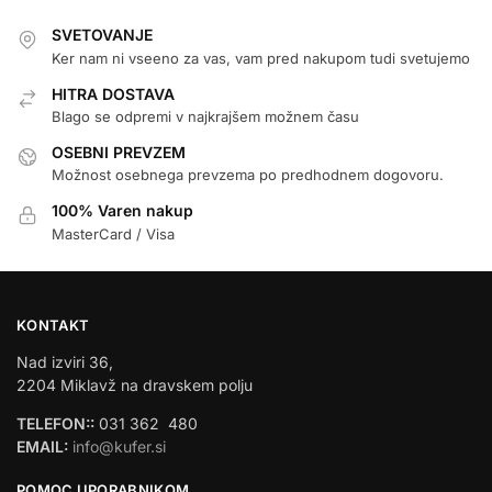
SVETOVANJE
Ker nam ni vseeno za vas, vam pred nakupom tudi svetujemo
HITRA DOSTAVA
Blago se odpremi v najkrajšem možnem času
OSEBNI PREVZEM
Možnost osebnega prevzema po predhodnem dogovoru.
100% Varen nakup
MasterCard / Visa
KONTAKT
Nad izviri 36,
2204 Miklavž na dravskem polju
TELEFON::
031 362 480
EMAIL:
info@kufer.si
POMOC UPORABNIKOM