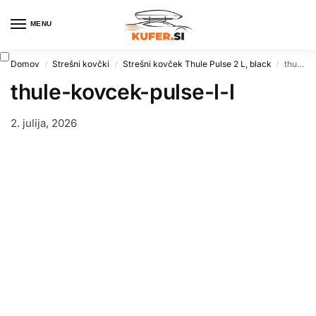
MENU
0
Domov
Strešni kovčki
Strešni kovček Thule Pulse 2 L, black
thule-kovcek-pulse-l-l
/
/
/
thule-kovcek-pulse-l-l
2. julija, 2026