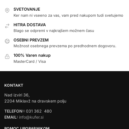
SVETOVANJE
Ker nam ni vseeno za vas, vam pred nakupom tudi svetujemo
HITRA DOSTAVA
Blago se odpremi v najkrajšem možnem času
OSEBNI PREVZEM
Možnost osebnega prevzema po predhodnem dogovoru.
100% Varen nakup
MasterCard / Visa
KONTAKT
Nad izviri 36,
2204 Miklavž na dravskem polju
TELEFON::
031 362 480
EMAIL:
info@kufer.si
POMOC UPORABNIKOM