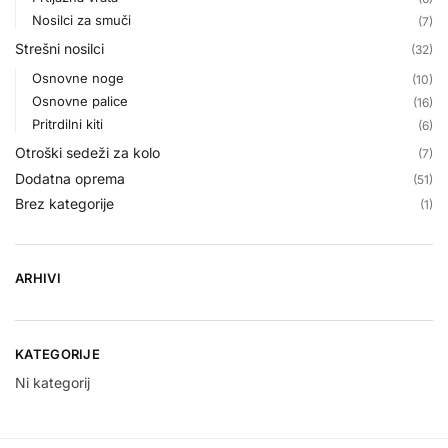
Nosilci za smuči
(7)
Strešni nosilci
(32)
Osnovne noge
(10)
Osnovne palice
(16)
Pritrdilni kiti
(6)
Otroški sedeži za kolo
(7)
Dodatna oprema
(51)
Brez kategorije
(1)
ARHIVI
KATEGORIJE
Ni kategorij