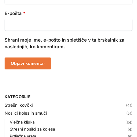
E-pošta
*
Shrani moje ime, e-pošto in spletišče v ta brskalnik za
naslednjič, ko komentiram.
KATEGORIJE
Strešni kovčki
(41)
Nosilci koles in smuči
(51)
Vlečna kljuka
(34)
Strešni nosilci za kolesa
(4)
Prtljažna vrata
(6)