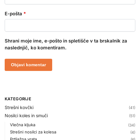
E-pošta
*
Shrani moje ime, e-pošto in spletišče v ta brskalnik za
naslednjič, ko komentiram.
KATEGORIJE
Strešni kovčki
(41)
Nosilci koles in smuči
(51)
Vlečna kljuka
(34)
Strešni nosilci za kolesa
(4)
Prtljažna vrata
(6)