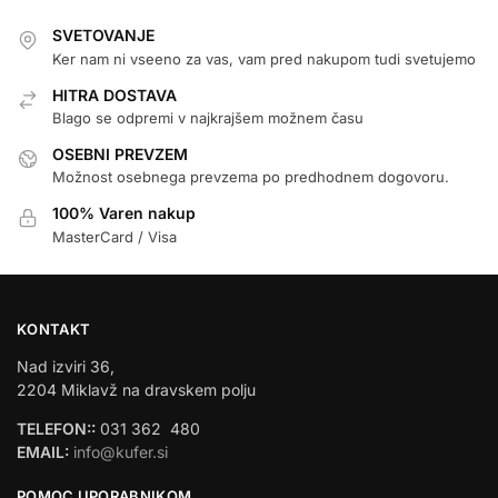
SVETOVANJE
Ker nam ni vseeno za vas, vam pred nakupom tudi svetujemo
HITRA DOSTAVA
Blago se odpremi v najkrajšem možnem času
OSEBNI PREVZEM
Možnost osebnega prevzema po predhodnem dogovoru.
100% Varen nakup
MasterCard / Visa
KONTAKT
Nad izviri 36,
2204 Miklavž na dravskem polju
TELEFON::
031 362 480
EMAIL:
info@kufer.si
POMOC UPORABNIKOM