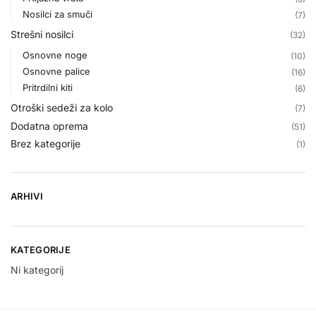
Nosilci za smuči
(7)
Strešni nosilci
(32)
Osnovne noge
(10)
Osnovne palice
(16)
Pritrdilni kiti
(6)
Otroški sedeži za kolo
(7)
Dodatna oprema
(51)
Brez kategorije
(1)
ARHIVI
KATEGORIJE
Ni kategorij