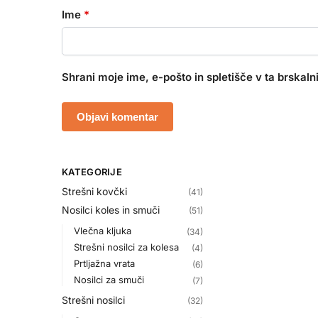
Ime
*
Shrani moje ime, e-pošto in spletišče v ta brskal
KATEGORIJE
Strešni kovčki
(41)
Nosilci koles in smuči
(51)
Vlečna kljuka
(34)
Strešni nosilci za kolesa
(4)
Prtljažna vrata
(6)
Nosilci za smuči
(7)
Strešni nosilci
(32)