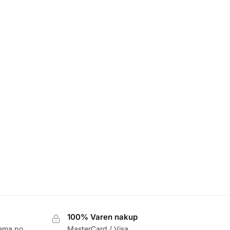
100% Varen nakup
ema po
MasterCard / Visa