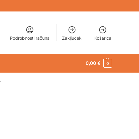
Podrobnosti računa
Zakljucek
Košarica
0,00
€
0
3