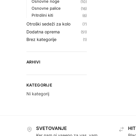
Osnovne noge
(10)
Osnovne palice
(16)
Pritrdilni kiti
(6)
Otroški sedeži za kolo
(7)
Dodatna oprema
(51)
Brez kategorije
(1)
ARHIVI
KATEGORIJE
Ni kategorij
SVETOVANJE
HI
Ker nam ni vseeno za vas, vam
Bla