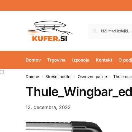
Domov
Trgovina
Izposoja
Kontakt
O podj
Domov
Strešni nosilci
Osnovne palice
Thule osn
/
/
/
Thule_Wingbar_e
12. decembra, 2022