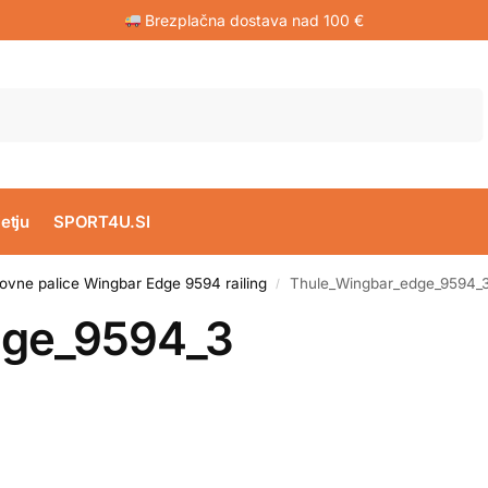
Brezplačna dostava nad 100 €
Iskanje
etju
SPORT4U.SI
ovne palice Wingbar Edge 9594 railing
Thule_Wingbar_edge_9594_
/
dge_9594_3