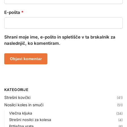
E-pošta
*
Shrani moje ime, e-pošto in spletišče v ta brskalnik za
naslednjič, ko komentiram.
KATEGORIJE
Strešni kovčki
(41)
Nosilci koles in smuči
(51)
Vlečna kljuka
(34)
Strešni nosilci za kolesa
(4)
Prtljažna vrata
(6)