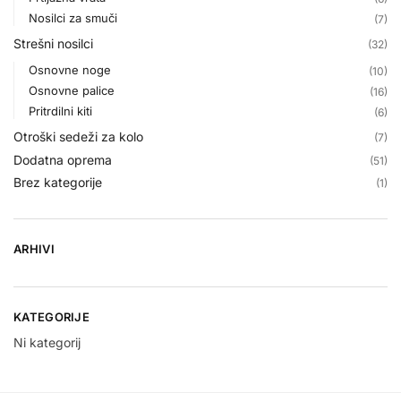
Nosilci za smuči
(7)
Strešni nosilci
(32)
Osnovne noge
(10)
Osnovne palice
(16)
Pritrdilni kiti
(6)
Otroški sedeži za kolo
(7)
Dodatna oprema
(51)
Brez kategorije
(1)
ARHIVI
KATEGORIJE
Ni kategorij