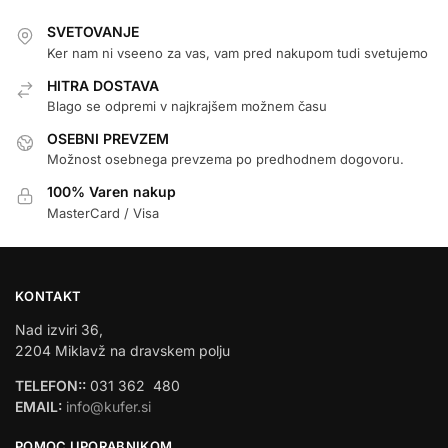
SVETOVANJE
Ker nam ni vseeno za vas, vam pred nakupom tudi svetujemo
HITRA DOSTAVA
Blago se odpremi v najkrajšem možnem času
OSEBNI PREVZEM
Možnost osebnega prevzema po predhodnem dogovoru.
100% Varen nakup
MasterCard / Visa
KONTAKT
Nad izviri 36,
2204 Miklavž na dravskem polju
TELEFON::
031 362 480
EMAIL:
info@kufer.si
POMOC UPORABNIKOM